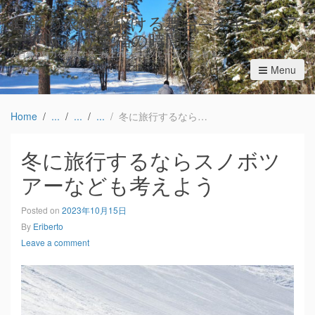
白銀の大地を駆ける舞台─スキーツア
ーで味わう至福の時間─
大自然の魅力を満喫する─極上のスキーツアーで心躍る冒険を
Menu
Home
冬に旅行するならスノボツアーなども考えよう
冬に旅行するならスノボツ
アーなども考えよう
Posted on
2023年10月15日
By
Eriberto
Leave a comment