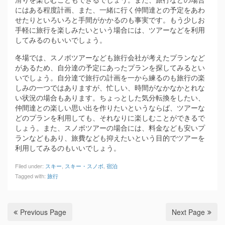
にはある程度計画、また、一緒に行く仲間達との予定をあわ
せたりといろいろと手間がかかるのも事実です。もう少しお
手軽に旅行を楽しみたいという場合には、ツアーなどを利用
してみるのもいいでしょう。
冬場では、スノボツアーなども旅行会社が考えたプランなど
があるため、自分達の予定にあったプランを探してみるとい
いでしょう。自分達で旅行の計画を一から練るのも旅行の楽
しみの一つではありますが、忙しい、時間がなかなかとれな
い状況の場合もあります。ちょっとした気分転換をしたい、
仲間達との楽しい思い出を作りたいというならば、ツアーな
どのプランを利用しても、それなりに楽しむことができるで
しょう。また、スノボツアーの場合には、料金なども安いプ
ランなどもあり、旅費なども抑えたいという目的でツアーを
利用してみるのもいいでしょう。
Filed under:
スキー
,
スキー・スノボ
,
宿泊
Tagged with:
旅行
Previous Page
Next Page