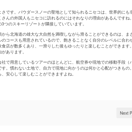
よさです。パウダースノーの聖地として知られるニセコは、世界的にも
くさんの外国人もニセコに訪れるのにはそれなりの理由があるんですね
の3つのスキーリゾートが隣接していています。
頂から北海道の雄大な大自然を満喫しながら滑ることができるのは、ま
ルのコースも用意されているので、飽きることなく自分のレベルに合わ
飲食店が数多くあり、一滑りした後もゆったりと楽しむことができます
由があります。
会社で用意しているツアーのほとんどに、航空券や現地での移動手段（
です。慣れない土地で、自力で現地に向かうのは何かと心配がつきもの
ら、安心して楽しむことができますよね。
Next 