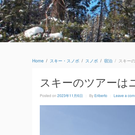
白銀の大地を駆ける舞台─スキ
大自然の魅力を満喫する─極上のスキーツアーで心躍る冒険を
Home
スキー・スノボ
スノボ
宿泊
スキー
スキーのツアーは
Posted on
2023年11月6日
By
Eriberto
Leave a co