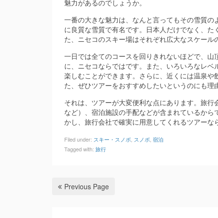
魅力があるのでしょうか。
一番の大きな魅力は、なんと言ってもその雪質の
に良質な雪質で有名です。日本人だけでなく、た
た、ニセコのスキー場はそれぞれ広大なスケール
一日では全てのコースを回りきれないほどで、山
に、ニセコならではです。また、いろいろなレベ
楽しむことができます。さらに、近くには温泉や
た、ぜひツアーをおすすめしたいというのにも理
それは、ツアーが大変便利な点にあります。旅行
など）、宿泊施設の手配などが含まれているから
かし、旅行会社で確実に用意してくれるツアーな
Filed under:
スキー・スノボ
,
スノボ
,
宿泊
Tagged with:
旅行
Previous Page