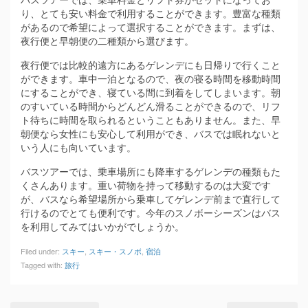
り、とても安い料金で利用することができます。豊富な種類
があるので希望によって選択することができます。まずは、
夜行便と早朝便の二種類から選びます。
夜行便では比較的遠方にあるゲレンデにも日帰りで行くこと
ができます。車中一泊となるので、夜の寝る時間を移動時間
にすることができ、寝ている間に到着をしてしまいます。朝
のすいている時間からどんどん滑ることができるので、リフ
ト待ちに時間を取られるということもありません。また、早
朝便なら女性にも安心して利用ができ、バスでは眠れないと
いう人にも向いています。
バスツアーでは、乗車場所にも降車するゲレンデの種類もた
くさんあります。重い荷物を持って移動するのは大変です
が、バスなら希望場所から乗車してゲレンデ前まで直行して
行けるのでとても便利です。今年のスノボーシーズンはバス
を利用してみてはいかがでしょうか。
Filed under:
スキー
,
スキー・スノボ
,
宿泊
Tagged with:
旅行