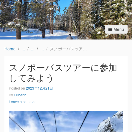
白銀の大地を駆ける舞台─スキーツア
ーで味わう至福の時間─
大自然の魅力を満喫する─極上のスキーツアーで心躍る冒険を
Menu
Home
スノボーバスツアーに参加してみよう
スノボーバスツアーに参加
してみよう
Posted on
2023年12月21日
By
Eriberto
Leave a comment